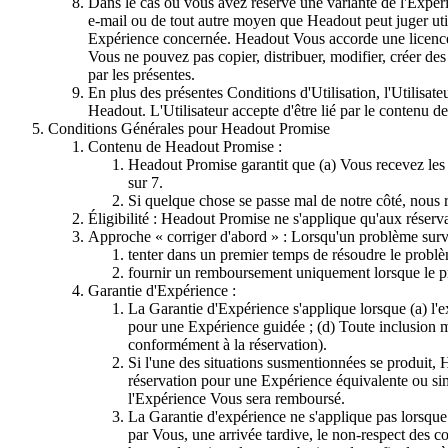
Dans le cas où vous avez réservé une variante de l'Expéri
e-mail ou de tout autre moyen que Headout peut juger uti
Expérience concernée. Headout Vous accorde une licence l
Vous ne pouvez pas copier, distribuer, modifier, créer de
par les présentes.
En plus des présentes Conditions d'Utilisation, l'Utilisa
Headout. L'Utilisateur accepte d'être lié par le contenu d
Conditions Générales pour Headout Promise
Contenu de Headout Promise :
Headout Promise garantit que (a) Vous recevez les 
sur 7.
Si quelque chose se passe mal de notre côté, nous 
Éligibilité : Headout Promise ne s'applique qu'aux réserv
Approche « corriger d'abord » : Lorsqu'un problème surv
tenter dans un premier temps de résoudre le problèm
fournir un remboursement uniquement lorsque le pro
Garantie d'Expérience :
La Garantie d'Expérience s'applique lorsque (a) l'ex
pour une Expérience guidée ; (d) Toute inclusion ma
conformément à la réservation).
Si l'une des situations susmentionnées se produit,
réservation pour une Expérience équivalente ou sim
l'Expérience Vous sera remboursé.
La Garantie d'expérience ne s'applique pas lorsque 
par Vous, une arrivée tardive, le non-respect des c