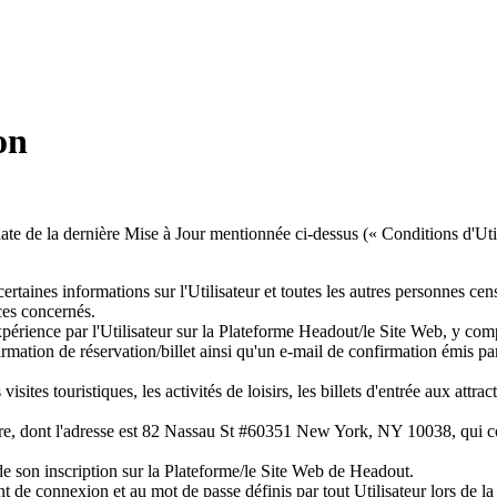
on
ate de la dernière Mise à Jour mentionnée ci-dessus (« Conditions d'Util
nes informations sur l'Utilisateur et toutes les autres personnes censées
ices concernés.
Expérience par l'Utilisateur sur la Plateforme Headout/le Site Web, y com
rmation de réservation/billet ainsi qu'un e-mail de confirmation émis par
ites touristiques, les activités de loisirs, les billets d'entrée aux attrac
e, dont l'adresse est 82 Nassau St #60351 New York, NY 10038, qui comp
de son inscription sur la Plateforme/le Site Web de Headout.
nt de connexion et au mot de passe définis par tout Utilisateur lors de 