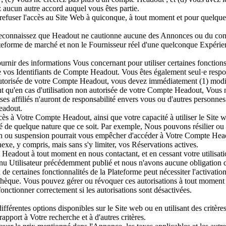
z aucun autre accord auquel vous êtes partie.
 refuser l'accès au Site Web à quiconque, à tout moment et pour quelque r
t reconnaissez que Headout ne cautionne aucune des Annonces ou du con
forme de marché et non le Fournisseur réel d'une quelconque Expérienc
urnir des informations Vous concernant pour utiliser certaines fonction
e vos Identifiants de Compte Headout. Vous êtes également seul·e respons
utorisée de votre Compte Headout, vous devez immédiatement (1) modif
nt qu'en cas d'utilisation non autorisée de votre Compte Headout, Vous 
s affiliés n'auront de responsabilité envers vous ou d'autres personnes 
eadout.
cès à Votre Compte Headout, ainsi que votre capacité à utiliser le Site w
lité de quelque nature que ce soit. Par exemple, Nous pouvons résilier ou
tion ou suspension pourrait vous empêcher d'accéder à Votre Compte Hea
xe, y compris, mais sans s'y limiter, vos Réservations actives.
eadout à tout moment en nous contactant, et en cessant votre utilisati
u Utilisateur précédemment publié et nous n'avons aucune obligation d
 certaines fonctionnalités de la Plateforme peut nécessiter l'activation 
tothèque. Vous pouvez gérer ou révoquer ces autorisations à tout moment 
nctionner correctement si les autorisations sont désactivées.
fférentes options disponibles sur le Site web ou en utilisant des critères
rapport à Votre recherche et à d'autres critères.