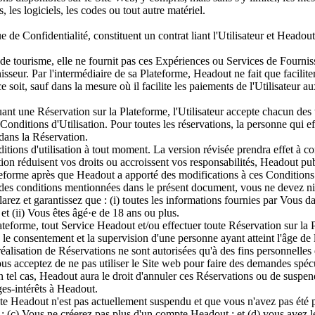
s, les logiciels, les codes ou tout autre matériel.
ue de Confidentialité, constituent un contrat liant l'Utilisateur et Head
e tourisme, elle ne fournit pas ces Expériences ou Services de Fourni
isseur. Par l'intermédiaire de sa Plateforme, Headout ne fait que facilite
e soit, sauf dans la mesure où il facilite les paiements de l'Utilisateur a
ctuant une Réservation sur la Plateforme, l'Utilisateur accepte chacun de
 Conditions d'Utilisation. Pour toutes les réservations, la personne qui e
dans la Réservation.
itions d'utilisation à tout moment. La version révisée prendra effet à com
tion réduisent vos droits ou accroissent vos responsabilités, Headout pu
lateforme après que Headout a apporté des modifications à ces Conditions
ne des conditions mentionnées dans le présent document, vous ne devez ni
ez et garantissez que : (i) toutes les informations fournies par Vous dans
et (ii) Vous êtes âgé·e de 18 ans ou plus.
ateforme, tout Service Headout et/ou effectuer toute Réservation sur la 
 le consentement et la supervision d'une personne ayant atteint l'âge de l
 réalisation de Réservations ne sont autorisées qu'à des fins personnell
 acceptez de ne pas utiliser le Site web pour faire des demandes spécula
n tel cas, Headout aura le droit d'annuler ces Réservations ou de suspe
ges-intérêts à Headout.
pte Headout n'est pas actuellement suspendu et que vous n'avez pas été
 (c) Vous ne créerez pas plus d'un compte Headout ; et (d) vous avez le