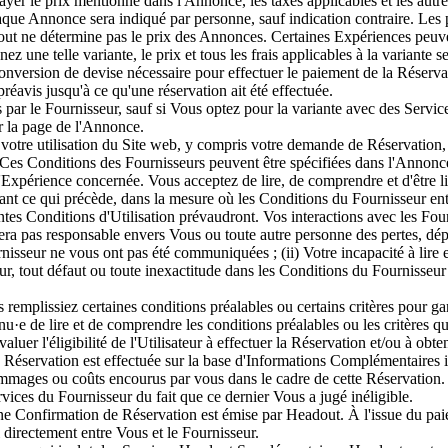
 le prix mentionné dans l'Annonce, les taxes applicables et les autres f
haque Annonce sera indiqué par personne, sauf indication contraire. Les pr
out ne détermine pas le prix des Annonces. Certaines Expériences peuve
une telle variante, le prix et tous les frais applicables à la variante s
 conversion de devise nécessaire pour effectuer le paiement de la Réserv
éavis jusqu'à ce qu'une réservation ait été effectuée.
 par le Fournisseur, sauf si Vous optez pour la variante avec des Ser
r la page de l'Annonce.
 votre utilisation du Site web, y compris votre demande de Réservation, l
. Ces Conditions des Fournisseurs peuvent être spécifiées dans l'Annonc
 l'Expérience concernée. Vous acceptez de lire, de comprendre et d'être 
t ce qui précède, dans la mesure où les Conditions du Fournisseur entre
tes Conditions d'Utilisation prévaudront. Vos interactions avec les Four
era pas responsable envers Vous ou toute autre personne des pertes, d
nisseur ne vous ont pas été communiquées ; (ii) Votre incapacité à lire e
ur, tout défaut ou toute inexactitude dans les Conditions du Fournisseur ;
mplissiez certaines conditions préalables ou certains critères pour garant
nu·e de lire et de comprendre les conditions préalables ou les critères
luer l'éligibilité de l'Utilisateur à effectuer la Réservation et/ou à o
Réservation est effectuée sur la base d'Informations Complémentaires in
mmages ou coûts encourus par vous dans le cadre de cette Réservation. 
vices du Fournisseur du fait que ce dernier Vous a jugé inéligible.
e Confirmation de Réservation est émise par Headout. À l'issue du paie
i directement entre Vous et le Fournisseur.