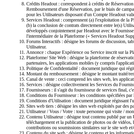
Crédits Headout : correspondent à crédits de Réservation v
Remboursement d'une Réservation, par le biais de campag
pour les Utilisateurs disposant d'un Compte Headout vali
Services Headout : comprennent (a) l'exploitation de la P
(b) la conclusion de contrats directement entre le(s) Util
développés conjointement par Headout avec le Fournisseur,
l'intermédiaire de la Plateforme (« Services Headout Sup
Forums Interactifs : désigne les forums de discussion, ta
Utilisateur.
Annonce : chaque Expérience ou Service inscrit sur la P
Plateforme/ Site Web : désigne la plateforme de réservati
partenaires, les applications mobiles (y compris l'applicat
Politique de Confidentialité : document juridique qui régi
Montant du remboursement : désigne le montant traité/rem
Canal de vente : ceci comprend les sites web, les applicati
Services : désigne collectivement les Services du Fourniss
Fournisseurs : il s'agit du fournisseur de services final, c'e
Conditions du Fournisseur : les conditions spécifiées par l
Conditions d'Utilisation : document juridique régissant l'ut
Sites web tiers : désigne les sites web exploités par des p
Utilisateur / Vous / Votre : toute personne qui visite / mo
Contenu Utilisateur : désigne tout contenu publié par un Ut
téléchargement et la publication de photos ou de vidéos, l
contributions ou soumissions similaires sur le site web et/
Contenu du site web : désigne le contenu et les informatio