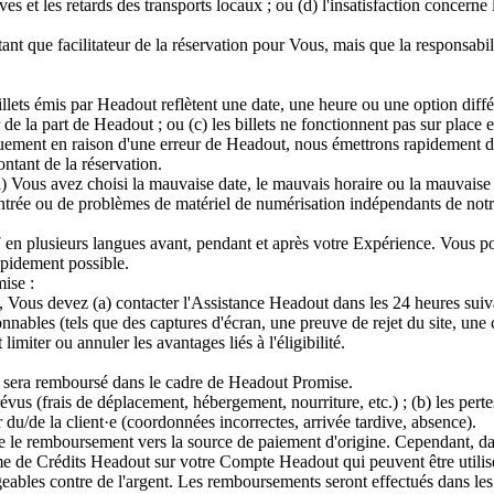
èves et les retards des transports locaux ; ou (d) l'insatisfaction concerne
que facilitateur de la réservation pour Vous, mais que la responsabilité
illets émis par Headout reflètent une date, une heure ou une option différ
 de la part de Headout ; ou (c) les billets ne fonctionnent pas sur plac
ment en raison d'une erreur de Headout, nous émettrons rapidement des bi
ntant de la réservation.
) Vous avez choisi la mauvaise date, le mauvais horaire ou la mauvaise op
entrée ou de problèmes de matériel de numérisation indépendants de notre
7 en plusieurs langues avant, pendant et après votre Expérience. Vous p
apidement possible.
ise :
Vous devez (a) contacter l'Assistance Headout dans les 24 heures suivan
isonnables (tels que des captures d'écran, une preuve de rejet du site, une
imiter ou annuler les avantages liés à l'éligibilité.
 sera remboursé dans le cadre de Headout Promise.
révus (frais de déplacement, hébergement, nourriture, etc.) ; (b) les pe
ur du/de la client·e (coordonnées incorrectes, arrivée tardive, absence).
le remboursement vers la source de paiement d'origine. Cependant, dans
e de Crédits Headout sur votre Compte Headout qui peuvent être utilisé
eables contre de l'argent. Les remboursements seront effectués dans les 