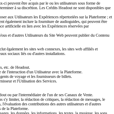
-ci peuvent être acquis par le ou les utilisateurs sous forme de
rminer à sa discrétion. Les Crédits Headout ne sont disponibles que
er aux Utilisateurs les Expériences répertoriées sur la Plateforme ; et
vent également inclure la fourniture de audioguides, qui peuvent être
 artificielle en lien avec les Expériences réservées par
 Vous et d'autres Utilisateurs du Site Web peuvent publier du Contenu
ut également les sites web connexes, les sites web affiliés et
aux sociaux liés ou d'autres installations.
ts, etc. de Headout.
de l'interaction d'un Utilisateur avec la Plateforme.
 agents de voyage et les fournisseurs de billets.
nisseur et l'Utilisation des Services.
eadout ou par l'intermédiaire de l'un de ses Canaux de Vente.
s'y limiter, la rédaction de critiques, la rédaction de messages, le
'évaluation des contributions des autres utilisateurs et d'autres
s de la Plateforme.
ages, les données, les informations, les textes, la musique, les sons,