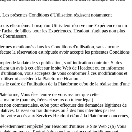
out. Les présentes Conditions d'Utilisation régissent notamment
sseurs elle-même. Lorsqu'un Utilisateur réserve une Expérience ou un
r l'achat de billets pour les Expériences. Headout n'agit pas non plus
ux Fournisseurs.
s termes mentionnés dans les Conditions d'utilisation, sans aucune
ffectue la réservation est réputée avoir accepté les présentes Conditions
pter de la date de sa publication, sauf indication contraire. Si des
bliera un avis à cet effet sur le site Web de Headout ou en informera
 d'utilisation, vous acceptez de vous conformer à ces modifications et
 utiliser ni accéder à la Plateforme Headout.
 le cadre de l'utilisation de la Plateforme et/ou de la réalisation d'une
Plateforme, Vous êtes tenu·e de vous assurer que cette
a majorité (parents, frères et sœurs ou tuteur légal).
es et non commerciales, et/ou pour effectuer des demandes légitimes de
tives, fausses ou frauduleuses ou à des fins interdites par les
ndre votre accès aux Services Headout et/ou à la Plateforme concernés,
 précédemment empêché par Headout d'utiliser le Site Web ; (b) Vous
 plein pouvoir et l'autorité de conclure cet accord juridiquement