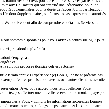
 fournir des directives pour accéder à ces services par le biais d'un
imité aux Utilisateurs qui ont effectué une Réservation pour une
eadout Supplémentaires pour la durée de l'accès fourni par Headout.
ces Headout Supplémentaires, sauf dans les cas expressément autorisés
 Site Web de Headout afin de comprendre en détail les Services de
c) Nous sommes disponibles pour vous aider 24 heures sur 24, 7 jours
rriger d'abord » (fix-first)).
eadout s'engage à :
rigés ; et
la solution proposée (lorsque cela est autorisé).
r le terrain annule l'Expérience : (c) Le/la guide ne se présente pas
exemple, l'entrée promise, les navettes ou d'autres éléments essentiels
e réservation : Avec votre accord, nous renouvellerons Votre
souhaitez pas effectuer une nouvelle réservation, le montant payé pour
t imputables à Vous, y compris les informations incorrectes fournies
son du mauvais temps, de longs temps d'attente et la saturation aux