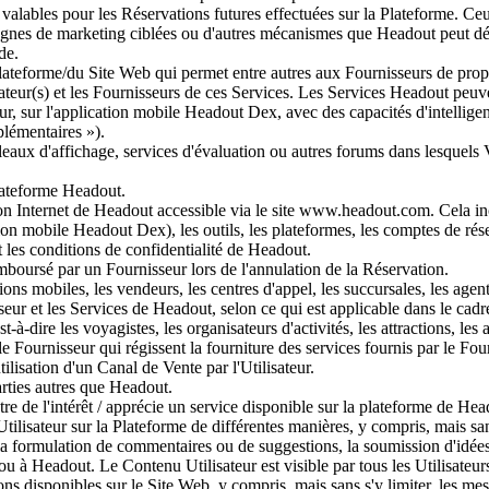
alables pour les Réservations futures effectuées sur la Plateforme. Ceux
nes de marketing ciblées ou d'autres mécanismes que Headout peut déte
de.
lateforme/du Site Web qui permet entre autres aux Fournisseurs de propos
isateur(s) et les Fournisseurs de ces Services. Les Services Headout peu
 sur l'application mobile Headout Dex, avec des capacités d'intelligence
plémentaires »).
bleaux d'affichage, services d'évaluation ou autres forums dans lesquels
lateforme Headout.
on Internet de Headout accessible via le site www.headout.com. Cela incl
ion mobile Headout Dex), les outils, les plateformes, les comptes de rése
t les conditions de confidentialité de Headout.
boursé par un Fournisseur lors de l'annulation de la Réservation.
ons mobiles, les vendeurs, les centres d'appel, les succursales, les agen
eur et les Services de Headout, selon ce qui est applicable dans le cadre 
st-à-dire les voyagistes, les organisateurs d'activités, les attractions, les
e Fournisseur qui régissent la fourniture des services fournis par le Four
ilisation d'un Canal de Vente par l'Utilisateur.
arties autres que Headout.
ntre de l'intérêt / apprécie un service disponible sur la plateforme de H
ilisateur sur la Plateforme de différentes manières, y compris, mais sans 
a formulation de commentaires ou de suggestions, la soumission d'idées, l
ou à Headout. Le Contenu Utilisateur est visible par tous les Utilisateur
ns disponibles sur le Site Web, y compris, mais sans s'y limiter, les mess