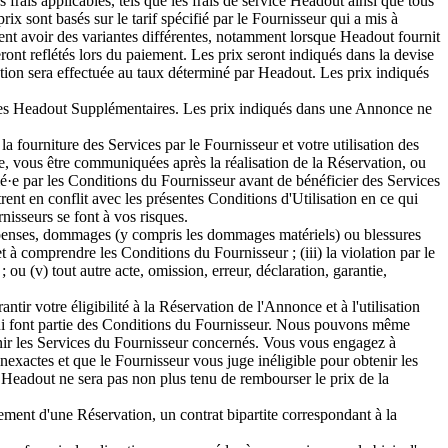
rais applicables, tels que les frais de service Headout ainsi que tous
ix sont basés sur le tarif spécifié par le Fournisseur qui a mis à
nt avoir des variantes différentes, notamment lorsque Headout fournit
eront reflétés lors du paiement. Les prix seront indiqués dans la devise
ation sera effectuée au taux déterminé par Headout. Les prix indiqués
vices Headout Supplémentaires. Les prix indiqués dans une Annonce ne
a fourniture des Services par le Fournisseur et votre utilisation des
e, vous être communiquées après la réalisation de la Réservation, ou
lié·e par les Conditions du Fournisseur avant de bénéficier des Services
nt en conflit avec les présentes Conditions d'Utilisation en ce qui
nisseurs se font à vos risques.
épenses, dommages (y compris les dommages matériels) ou blessures
t à comprendre les Conditions du Fournisseur ; (iii) la violation par le
 ou (v) tout autre acte, omission, erreur, déclaration, garantie,
ir votre éligibilité à la Réservation de l'Annonce et à l'utilisation
 qui font partie des Conditions du Fournisseur. Nous pouvons même
btenir les Services du Fournisseur concernés. Vous vous engagez à
exactes et que le Fournisseur vous juge inéligible pour obtenir les
Headout ne sera pas non plus tenu de rembourser le prix de la
ment d'une Réservation, un contrat bipartite correspondant à la