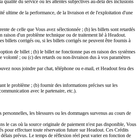
 la qualité du service ou les attentes subjectives au-delà des inclusions
 ultime de la performance, de la livraison et de l'exploitation d'une
ente de celle que Vous avez sélectionnée ; (b) les billets sont retardés
e en raison d'un problème technique ou de traitement lié à Headout.
llets corrigés ou, si les billets corrigés ne peuvent être fournis à
tion de billet ; (b) le billet ne fonctionne pas en raison des systèmes
 volonté ; ou (c) des retards ou non-livraison dus à vos paramètres
ouvez nous joindre par chat, téléphone ou e-mail, et Headout fera des
t le problème ; (b) fournir des informations précises sur les
 communication avec le partenaire, etc.).
rtes personnelles, les blessures ou les dommages survenus au cours de
 le cas où la source originale de paiement n'est pas disponible, Vous
s pour effectuer toute réservation future sur Headout. Ces Crédits
délais prévus. Le temps de réflexion réel peut varier en fonction de