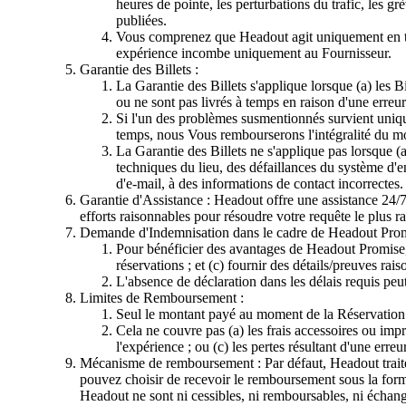
heures de pointe, les perturbations du trafic, les gr
publiées.
Vous comprenez que Headout agit uniquement en tant 
expérience incombe uniquement au Fournisseur.
Garantie des Billets :
La Garantie des Billets s'applique lorsque (a) les B
ou ne sont pas livrés à temps en raison d'une erreur
Si l'un des problèmes susmentionnés survient unique
temps, nous Vous rembourserons l'intégralité du mo
La Garantie des Billets ne s'applique pas lorsque (a
techniques du lieu, des défaillances du système d'
d'e-mail, à des informations de contact incorrectes.
Garantie d'Assistance : Headout offre une assistance 24/
efforts raisonnables pour résoudre votre requête le plus r
Demande d'Indemnisation dans le cadre de Headout Prom
Pour bénéficier des avantages de Headout Promise, 
réservations ; et (c) fournir des détails/preuves ra
L'absence de déclaration dans les délais requis peut l
Limites de Remboursement :
Seul le montant payé au moment de la Réservation
Cela ne couvre pas (a) les frais accessoires ou imp
l'expérience ; ou (c) les pertes résultant d'une erre
Mécanisme de remboursement : Par défaut, Headout traite 
pouvez choisir de recevoir le remboursement sous la form
Headout ne sont ni cessibles, ni remboursables, ni échang