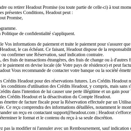
ndre ou retirer Headout Promise (ou toute partie de celle-ci) à tout mom
 des présentes Conditions, Headout peut :
dout Promise,
programme.
 Politique de confidentialité s'appliquent.
 Vos informations de paiement et traite le paiement pour s'assurer que 
eadout, le cas échéant. Ce faisant, Headout dispose de la responsabilité 
r ou confirmer une Réservation, sauf indication contraire.
, des frais de transactions étrangères, des frais de change ou à d'autres
 le paiement en devise locale (de Votre pays de résidence) et peut factur
Headout Vous recommande de contacter votre banque ou la société émettri
les Crédits Headout pour des réservations futures. Les Crédits Headout 
es conditions d'utilisation des Crédits Headout, y compris, mais sans s'y li
dits dans l'intention de lui causer une perte illégitime et un gain pou
on des Crédits Headout et la désactivation du Compte Headout.
 émettre de facture fiscale pour la Réservation effectuée par un Utilisa
uée. Ce reçu comprendra des informations détaillées, notamment le mont
t demander un reçu en contactant support@headout.com ; Headout s'efforcer
terminer le format et le contenu du reçu à sa seule discrétion.
z pas la modifier ni l'annuler avec un Remboursement, sauf indication