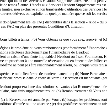
ence qui inclut des Services Headout Supplémentaires, Headout peut vous
le de temps à autre. L'accès aux Services Headout Supplémentaires est l
imitée, non exclusive et non transférable d'utilisation des Services H
s œuvres dérivées ou exploiter de quelque manière que ce soit les servi
teur doit également lire les FAQ disponibles dans la section « Aide » du
e ces FAQ en plus des présentes Conditions d'Utilisation.
bons billets à temps ; (b) Vous obtenez ce que vous avez réservé ; et (
réglons le problème ou vous remboursons (conformément à l'approche « co
ations effectuées directement par l'intermédiaire de Headout.
ient en raison d'une faute imputable à Headout ou à son Fournisseur, H
e en procédant à une nouvelle réservation ou en émettant des billets cor
blème ne peut pas être raisonnablement résolu, ou lorsque vous refusez 
périence ou le lieu ferme de manière inattendue ; (b) Notre Partenaire su
térielle promise dans le cadre de votre Réservation est manquante (par 
 Headout proposera l'une des solutions suivantes : (a) Renouvellement d
ilaire, sans frais supplémentaires. ou (b) Remboursement : Si Vous ne 
(a) la Réservation est annulée par Vous ; (b) lorsque les problèmes son
onditions d'entrée ou une absence ; (c) des problèmes surviennent en rai