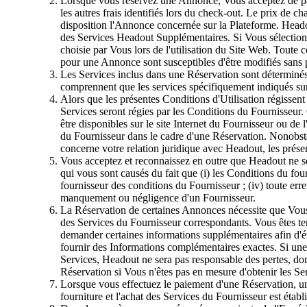
Lorsque vous réservez une Annonce, Vous acceptez de payer
les autres frais identifiés lors du check-out. Le prix de c
disposition l'Annonce concernée sur la Plateforme. Head
des Services Headout Supplémentaires. Si Vous sélectionnez 
choisie par Vous lors de l'utilisation du Site Web. Toute
pour une Annonce sont susceptibles d'être modifiés sans pr
Les Services inclus dans une Réservation sont déterminés
comprennent que les services spécifiquement indiqués su
Alors que les présentes Conditions d'Utilisation régissent
Services seront régies par les Conditions du Fournisseur
être disponibles sur le site Internet du Fournisseur ou de
du Fournisseur dans le cadre d'une Réservation. Nonobstan
concerne votre relation juridique avec Headout, les présen
Vous acceptez et reconnaissez en outre que Headout ne s
qui vous sont causés du fait que (i) les Conditions du four
fournisseur des conditions du Fournisseur ; (iv) toute erre
manquement ou négligence d'un Fournisseur.
La Réservation de certaines Annonces nécessite que Vous re
des Services du Fournisseur correspondants. Vous êtes te
demander certaines informations supplémentaires afin d'éva
fournir des Informations complémentaires exactes. Si une 
Services, Headout ne sera pas responsable des pertes, do
Réservation si Vous n'êtes pas en mesure d'obtenir les Ser
Lorsque vous effectuez le paiement d'une Réservation, un
fourniture et l'achat des Services du Fournisseur est établ