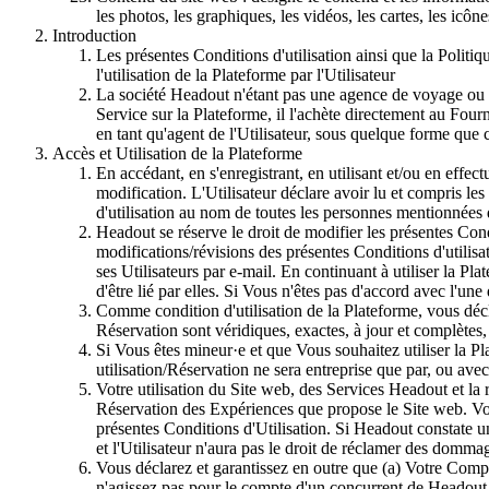
les photos, les graphiques, les vidéos, les cartes, les icône
Introduction
Les présentes Conditions d'utilisation ainsi que la Politiq
l'utilisation de la Plateforme par l'Utilisateur
La société Headout n'étant pas une agence de voyage ou d
Service sur la Plateforme, il l'achète directement au Fourn
en tant qu'agent de l'Utilisateur, sous quelque forme que c
Accès et Utilisation de la Plateforme
En accédant, en s'enregistrant, en utilisant et/ou en effe
modification. L'Utilisateur déclare avoir lu et compris les
d'utilisation au nom de toutes les personnes mentionnées 
Headout se réserve le droit de modifier les présentes Cond
modifications/révisions des présentes Conditions d'utilisa
ses Utilisateurs par e-mail. En continuant à utiliser la P
d'être lié par elles. Si Vous n'êtes pas d'accord avec l'u
Comme condition d'utilisation de la Plateforme, vous déclar
Réservation sont véridiques, exactes, à jour et complètes, 
Si Vous êtes mineur·e et que Vous souhaitez utiliser la Pl
utilisation/Réservation ne sera entreprise que par, ou avec
Votre utilisation du Site web, des Services Headout et la
Réservation des Expériences que propose le Site web. Vous
présentes Conditions d'Utilisation. Si Headout constate u
et l'Utilisateur n'aura pas le droit de réclamer des domma
Vous déclarez et garantissez en outre que (a) Votre Com
n'agissez pas pour le compte d'un concurrent de Headout ;