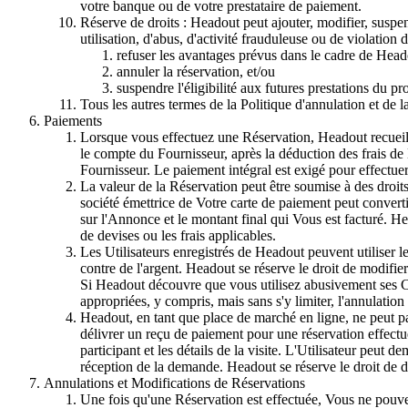
votre banque ou de votre prestataire de paiement.
Réserve de droits : Headout peut ajouter, modifier, suspe
utilisation, d'abus, d'activité frauduleuse ou de violation
refuser les avantages prévus dans le cadre de Hea
annuler la réservation, et/ou
suspendre l'éligibilité aux futures prestations du 
Tous les autres termes de la Politique d'annulation et de la
Paiements
Lorsque vous effectuez une Réservation, Headout recueille
le compte du Fournisseur, après la déduction des frais de H
Fournisseur. Le paiement intégral est exigé pour effectue
La valeur de la Réservation peut être soumise à des droits
société émettrice de Votre carte de paiement peut convertir
sur l'Annonce et le montant final qui Vous est facturé. 
de devises ou les frais applicables.
Les Utilisateurs enregistrés de Headout peuvent utiliser 
contre de l'argent. Headout se réserve le droit de modifier l
Si Headout découvre que vous utilisez abusivement ses Cré
appropriées, y compris, mais sans s'y limiter, l'annulati
Headout, en tant que place de marché en ligne, ne peut pas
délivrer un reçu de paiement pour une réservation effect
participant et les détails de la visite. L'Utilisateur peu
réception de la demande. Headout se réserve le droit de dé
Annulations et Modifications de Réservations
Une fois qu'une Réservation est effectuée, Vous ne pouve