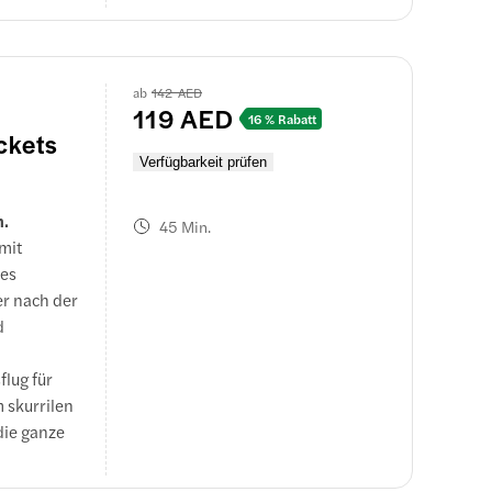
e Show von
ab
142 AED
119 AED
16 % Rabatt
ckets
Verfügbarkeit prüfen
h.
45 Min.
mit
ses
r nach der
d
flug für
 skurrilen
die ganze
ste