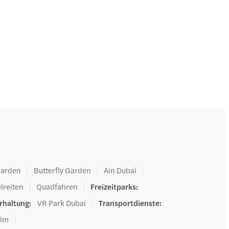
T
Ü
a
Garden
Butterfly Garden
Ain Dubai
lreiten
Quadfahren
Freizeitparks
:
rhaltung
:
VR Park Dubai
Transportdienste
:
alm