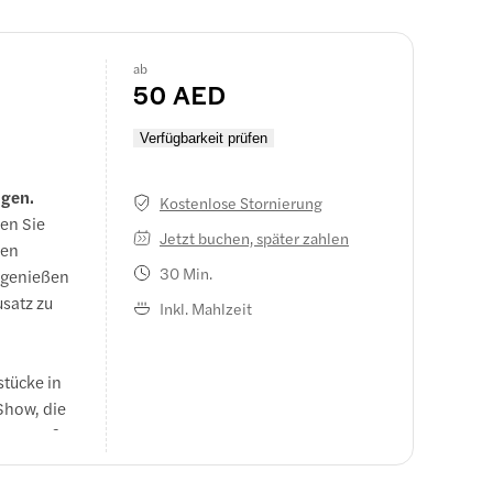
ab
50 AED
Verfügbarkeit prüfen
ngen.
Kostenlose Stornierung
en Sie
Jetzt buchen, später zahlen
hen
30 Min.
d genießen
satz zu
Inkl. Mahlzeit
stücke in
Show, die
ten Spaß
s ist ein
n