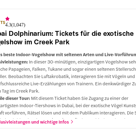
cht zu haben und die Show aus nächster Nähe zu erleben.
ETS
4.3
(
1,047
)
ai Dolphinarium: Tickets für die exotische
elshow im Creek Park
s beste Indoor-Vogelshow mit seltenen Arten und Live-Vorführu
sivleistungen:
In dieser 30-minütigen, einzigartigen Vogelshow seh
sche Papageien, Falken, Tukane und sogar einen seltenen Stellersc
ler. Beobachten Sie Luftakrobatik, interagieren Sie mit Vögeln un
ufschlussreiche Live-Erzählungen von Trainern. Ein denkwürdiger Zu
 Tag im Creek Park.
ile dieser Tour:
Mit diesem Ticket haben Sie Zugang zu einer der
gartigsten Indoor-Tiershows in Dubai, bei der exotische Vögel Kunst
uft vorführen, Rätsel lösen und mit dem Publikum interagieren. Die 
bai Dolphinarium im Creek Park stattfindet, verbindet unbeschwer
lusivleistungen und wichtige Infos
ehrreichen Momenten und ist für Gäste aller Altersgruppen gedacht. E
ches, unkompliziertes Erlebnis, das Sie in Ihre Dubai-Pläne einbaue