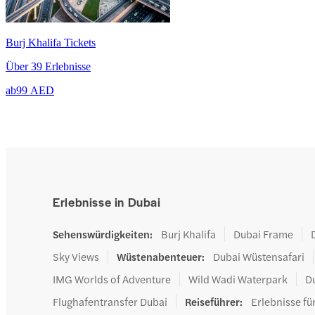
Burj Khalifa Tickets
Über 39 Erlebnisse
ab
99 AED
Erlebnisse in Dubai
Sehenswürdigkeiten
:
Burj Khalifa
Dubai Frame
Sky Views
Wüstenabenteuer
:
Dubai Wüstensafari
IMG Worlds of Adventure
Wild Wadi Waterpark
D
Flughafentransfer Dubai
Reiseführer
:
Erlebnisse fü