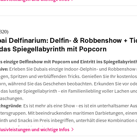
blemlose Ergänzung für jeden Familienausflug.
grades
: Upgraden Sie auf Headout-exklusive VIP-Sitzplätze, um di
ne zu sehen und ein noch intensiveres Erlebnis zu haben.
,320
)
ai Delfinarium: Delfin- & Robbenshow + Ti
 das Spiegellabyrinth mit Popcorn
s einzige Delfinshow mit Popcorn und Eintritt ins Spiegellabyrint
sive:
Erleben Sie Dubais einzige Indoor-Delphin- und Robbenshow 
gen, Spritzen und verblüffenden Tricks. Genießen Sie Ihr kostenlo
rn, während Sie das Geschehen beobachten. Erkunden Sie vor ode
das lustige Spiegellabyrinth - ein Familienliebling voller Lachen un
aschungen.
chsgründe
: Es ist mehr als eine Show - es ist ein unterhaltsamer Aus
Altersgruppen. Mit beeindruckenden maritimen Darbietungen, einem
inth und Snacks im Preis inbegriffen, unterhält diese Kombination 
ie von Anfang bis Ende.
lusivleistungen und wichtige Infos
des:
Upgraden Sie auf Headout-exklusive VIP-Sitzplätze, um die be