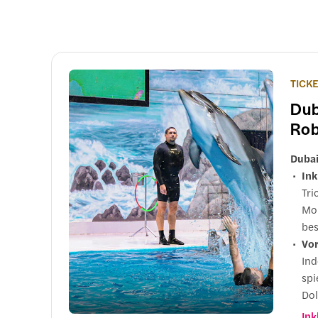
TICK
Dub
Ro
Dubai
Ink
Tri
Mom
bes
Vor
Ind
spi
Dol
ene
Ink