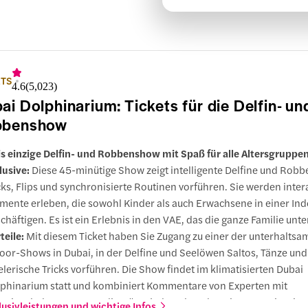
ETS
4.6
(
5,023
)
ai Dolphinarium: Tickets für die Delfin- un
bbenshow
s einzige Delfin- und Robbenshow mit Spaß für alle Altersgruppen
lusive:
Diese 45-minütige Show zeigt intelligente Delfine und Robbe
cks, Flips und synchronisierte Routinen vorführen. Sie werden inter
ente erleben, die sowohl Kinder als auch Erwachsene in einer In
chäftigen. Es ist ein Erlebnis in den VAE, das die ganze Familie unte
teile:
Mit diesem Ticket haben Sie Zugang zu einer der unterhaltsa
oor-Shows in Dubai, in der Delfine und Seelöwen Saltos, Tänze und
elerische Tricks vorführen. Die Show findet im klimatisierten Dubai
phinarium statt und kombiniert Kommentare von Experten mit
rgiegeladenen Stunts, die Gäste jeden Alters begeistern. Es ist eine
lusivleistungen und wichtige Infos