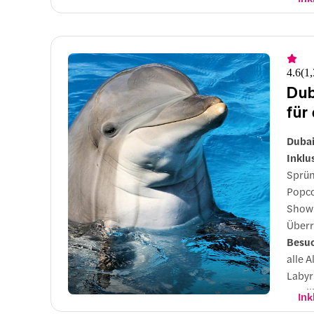
pro
Up
vor
4.6
(
1
Dub
für
Dubai
Inklu
Sprün
Popco
Show 
Überr
Besu
alle 
Labyr
Famil
Ink
Upgra