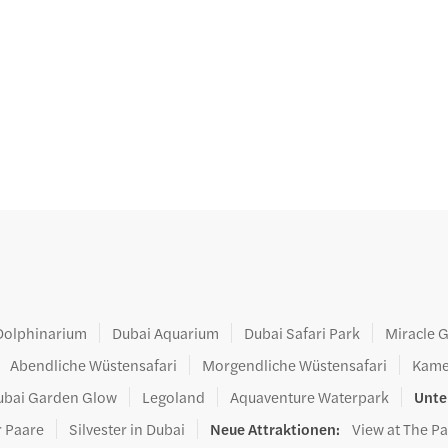
Dolphinarium
Dubai Aquarium
Dubai Safari Park
Miracle 
Abendliche Wüstensafari
Morgendliche Wüstensafari
Kame
ubai Garden Glow
Legoland
Aquaventure Waterpark
Unte
r Paare
Silvester in Dubai
Neue Attraktionen
:
View at The P