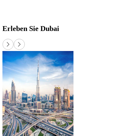
könne
Upgra
fügen
Tages
Erleben Sie Dubai