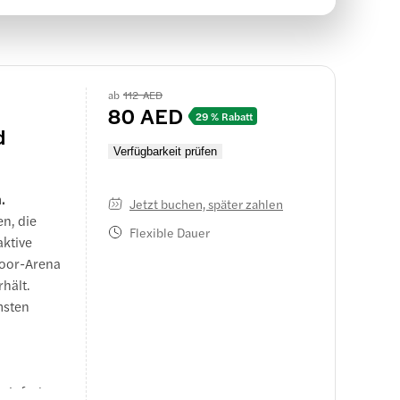
ab
112 AED
80 AED
29 % Rabatt
d
Verfügbarkeit prüfen
.
Jetzt buchen, später zahlen
n, die
Flexible Dauer
aktive
door-Arena
rhält.
msten
 einfache,