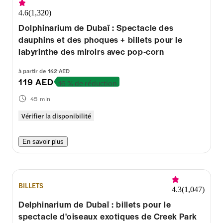
4.6
(
1,320
)
Dolphinarium de Dubaï : Spectacle des
dauphins et des phoques + billets pour le
labyrinthe des miroirs avec pop-corn
à partir de
142 AED
119 AED
16 % de réduction
45 min
Vérifier la disponibilité
En savoir plus
BILLETS
4.3
(
1,047
)
Delphinarium de Dubaï : billets pour le
spectacle d'oiseaux exotiques de Creek Park